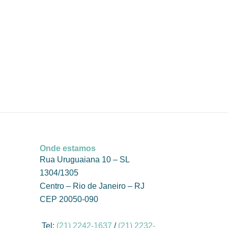
Onde estamos
Rua Uruguaiana 10 – SL
1304/1305
Centro –
Rio de Janeiro
–
RJ
CEP 20050-090
Tel:
(21) 2242-1637
/
(21) 2232-