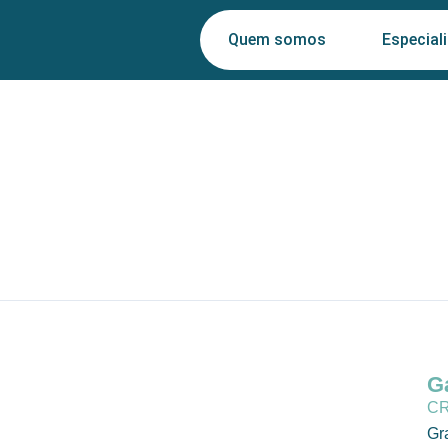
Ir
para
Quem somos
Especial
o
conteúdo
G
CR
Gr