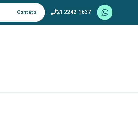
W
21 2242-1637
Contato
h
a
t
s
a
p
p