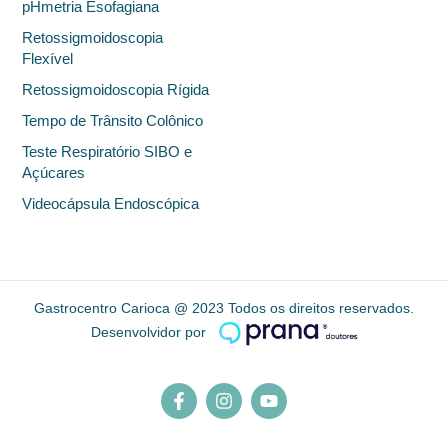
pHmetria Esofagiana
Retossigmoidoscopia
Flexível
Retossigmoidoscopia Rígida
Tempo de Trânsito Colônico
Teste Respiratório SIBO e
Açúcares
Videocápsula Endoscópica
Gastrocentro Carioca @ 2023 Todos os direitos reservados.
Desenvolvidor por
Facebook-
I
Y
f
n
o
s
u
t
t