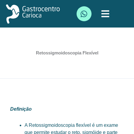
Ir
W
para
h
o
a
conteúdo
t
s
a
p
Retossigmoidoscopia Flexível
p
Definição
A Retossigmoidoscopia flexível é um exame
que permite estudar o reto, sigmóide e parte